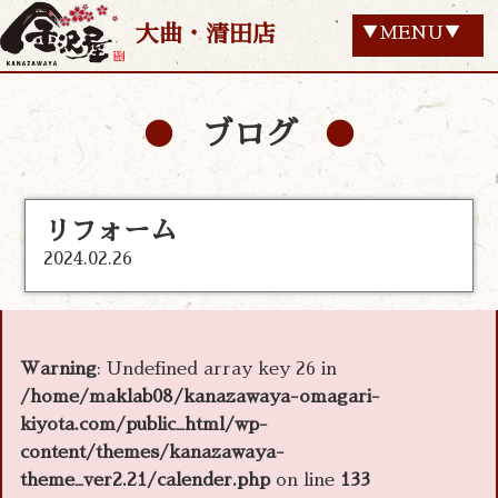
大曲・清田店
▼MENU▼
ブログ
リフォーム
2024.02.26
Warning
: Undefined array key 26 in
/home/maklab08/kanazawaya-omagari-
kiyota.com/public_html/wp-
content/themes/kanazawaya-
theme_ver2.21/calender.php
on line
133